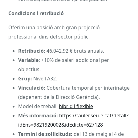
Condicions i retribució
Oferim una posició amb gran projecció
professional dins del sector públic:
Retribució:
46.042,92 € bruts anuals.
Variable:
+10% de salari addicional per
objectius.
Grup:
Nivell A32.
Vinculació:
Cobertura temporal per interinatge
(depenent de la Direcció Gerència).
Model de treball:
híbrid i flexible
Més informació:
https://tauler.seu-e.cat/detall?
idEns=9821920002&idEdicte=627128
Termini de sol·licituds:
del 13 de maig al 4 de