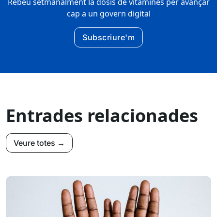
Rebeu setmanalment la dosis de vitamines per avançar
cap a un govern digital
Subscriure'm
Entrades relacionades
Veure totes →