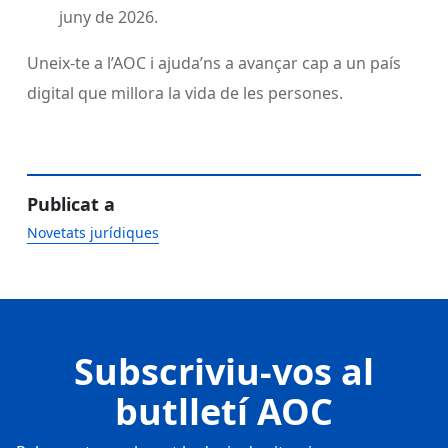
juny de 2026.
Uneix-te a l’AOC i ajuda’ns a avançar cap a un país
digital que millora la vida de les persones.
Publicat a
Novetats jurídiques
Subscriviu-vos al
butlletí AOC