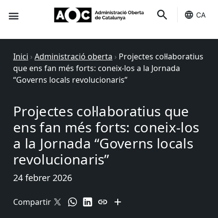
CA
Seu-e
Estat Serveis
Inici
›
Administració oberta
›
Projectes col·laboratius
que ens fan més forts: coneix-los a la Jornada
“Governs locals revolucionaris”
Projectes col·laboratius que
ens fan més forts: coneix-los
a la Jornada “Governs locals
revolucionaris”
24 febrer 2026
Compartir