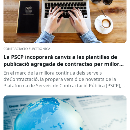
CONTRACTACIÓ ELECTRÒNICA
La PSCP incoporarà canvis a les plantilles de
publicació agregada de contractes per millorar
la integració amb el RPC
En el marc de la millora contínua dels serveis
d’eContractació, la propera versió de novetats de la
Plataforma de Serveis de Contractació Pública (PSCP),
prevista per...