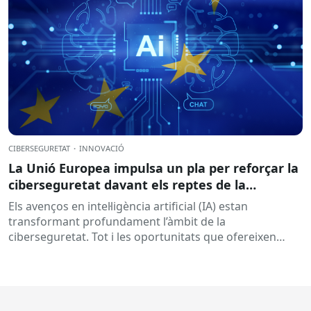
CIBERSEGURETAT
·
INNOVACIÓ
La Unió Europea impulsa un pla per reforçar la
ciberseguretat davant els reptes de la
intel·ligència artificial
Els avenços en intel·ligència artificial (IA) estan
transformant profundament l’àmbit de la
ciberseguretat. Tot i les oportunitats que ofereixen
aquestes tecnologies per prevenir amenaces i reforçar...