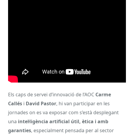
Els caps de servei d’innovació de l’AOC
Carme
Callés
i
David Pastor
, hi van participar en les
jornades on es va exposar com s’està desplegant
una
intel·ligència artificial útil, ètica i amb
garanties
, especialment pensada per al sector