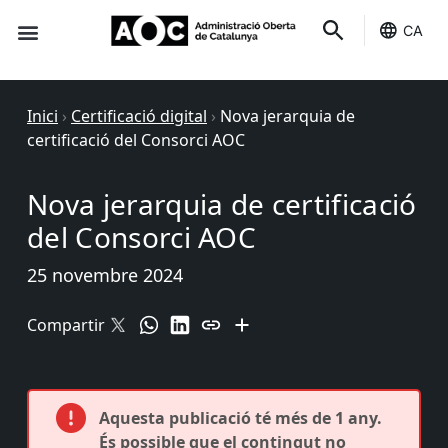
CA
Seu-e
Estat Serveis
Inici
›
Certificació digital
›
Nova jerarquia de
certificació del Consorci AOC
Nova jerarquia de certificació
del Consorci AOC
25 novembre 2024
Compartir
Aquesta publicació té més de 1 any.
És possible que el contingut no