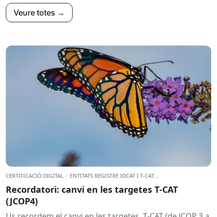
Veure totes →
CERTIFICACIÓ DIGITAL
·
ENTITATS REGISTRE IDCAT I T-CAT
...
Recordatori: canvi en les targetes T‑CAT
(JCOP4)
Us recordem el canvi en les targetes T‑CAT (de JCOP 3 a