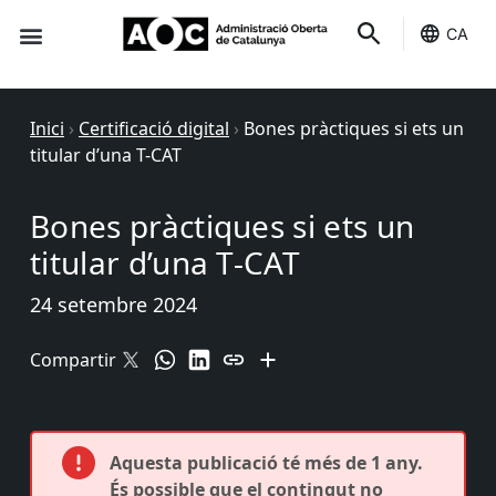
CA
Seu-e
Estat Serveis
Inici
›
Certificació digital
›
Bones pràctiques si ets un
titular d’una T-CAT
Bones pràctiques si ets un
titular d’una T-CAT
24 setembre 2024
Compartir
Aquesta publicació té més de 1 any.
És possible que el contingut no