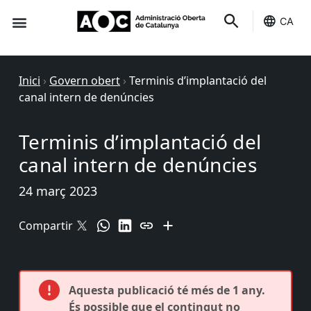
CA
Seu-e
Estat Serveis
Inici
›
Govern obert
›
Terminis d’implantació del
canal intern de denúncies
Terminis d’implantació del
canal intern de denúncies
24 març 2023
Compartir
Aquesta publicació té més de 1 any.
És possible que el contingut no