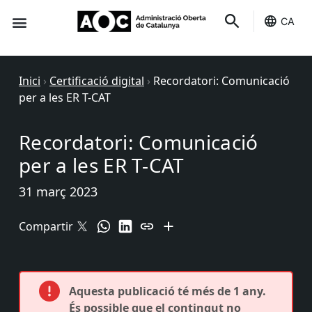
CA
Seu-e
Estat Serveis
Inici
›
Certificació digital
›
Recordatori: Comunicació
per a les ER T-CAT
Recordatori: Comunicació
per a les ER T-CAT
31 març 2023
Compartir
Aquesta publicació té més de 1 any.
És possible que el contingut no