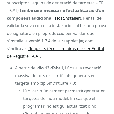
subscriptor i equips de generació de targetes – ER
T-CAT)
també serà necessària l’actualització d’un
component addicional
(
HostInstaller
). Per tal de
validar la seva correcta instal·lació, cal fer una prova
de signatura en preproducció per validar que
s’instal·la la versió 1.7.4 de la raapplet.jar, com
s’indica als
Requisits tècnics mínims per ser Entitat
de Registre T-CAT
.
A partir del
dia 13 d’abril,
i fins a la revocació
massiva de tots els certificats generats en
targeta amb xip Sm@rtCafe 7.0:
L’aplicació únicament permetrà generar en
targetes del nou model. En cas que el
programari no estigui actualitzat o no
s’intenti generar en una targeta de les