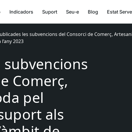
ó
Indicadors
Suport
Seu-e
Blog
Estat Serve
ublicades les subvencions del Consorci de Comerç, Artesan
a l’any 2023
s subvencions
de Comerç,
oda pel
uport als
’àmbit de