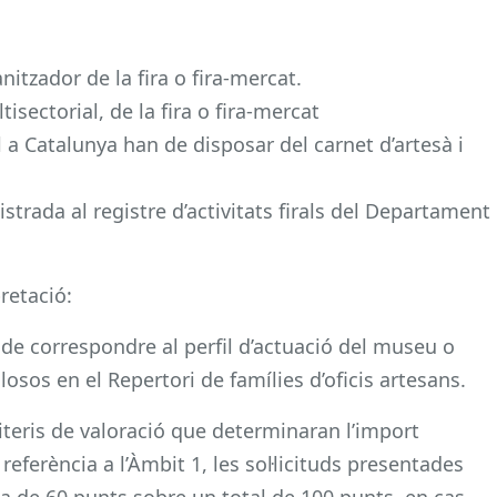
ganitzador de la fira o fira-mercat.
isectorial, de la fira o fira-mercat
 a Catalunya han de disposar del carnet d’artesà i
gistrada al registre d’activitats firals del Departament
retació:
 de correspondre al perfil d’actuació del museu o
closos en el Repertori de famílies d’oficis artesans.
teris de valoració que determinaran l’import
referència a l’Àmbit 1, les sol·licituds presentades
 de 60 punts sobre un total de 100 punts, en cas