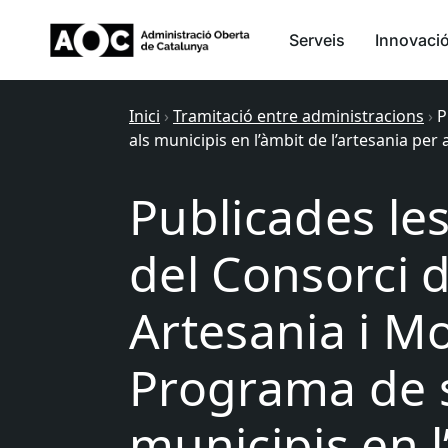
Serveis
Innovaci
Inici
›
Tramitació entre administracions
›
P
als municipis en l’àmbit de l’artesania per 
Publicades le
del Consorci 
Artesania i M
Programa de s
municipis en l