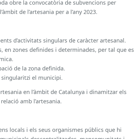
oda obre la convocatòria de subvencions per
àmbit de l’artesania per a l’any 2023.
nts d’activitats singulars de caràcter artesanal.
s, en zones definides i determinades, per tal que es
òmica.
pació de la zona definida.
singularitzi el municipi.
d’artesania en l’àmbit de Catalunya i dinamitzar els
relació amb l’artesania.
ens locals i els seus organismes públics que hi
ts municipals descentralitzades, mancomunitats i