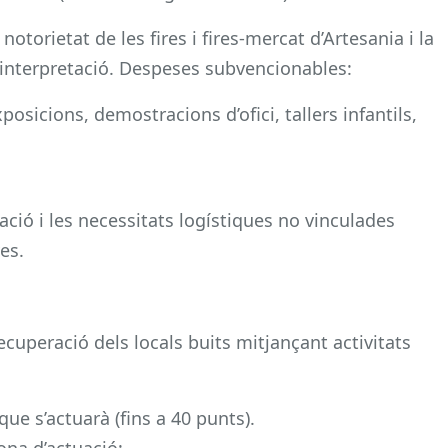
notorietat de les fires i fires-mercat d’Artesania i la
’interpretació. Despeses subvencionables:
osicions, demostracions d’ofici, tallers infantils,
ació i les necessitats logístiques no vinculades
es.
ecuperació dels locals buits mitjançant activitats
ue s’actuarà (fins a 40 punts).
ona d’actuació: