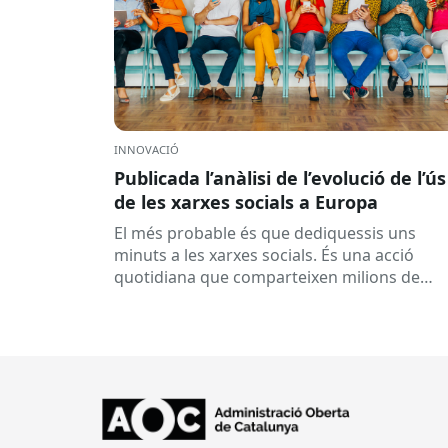
INNOVACIÓ
Publicada l’anàlisi de l’evolució de l’ús
de les xarxes socials a Europa
El més probable és que dediquessis uns
minuts a les xarxes socials. És una acció
quotidiana que comparteixen milions de
persones arreu de la Unió Europea....