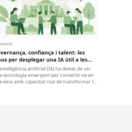
OVACIÓ
vernança, confiança i talent: les
aus per desplegar una IA útil a les
ministracions
intel·ligència artificial (IA) ha deixat de ser
a tecnologia emergent per convertir-se en
a eina amb capacitat real de transformar la
ació entre la ciutadania...