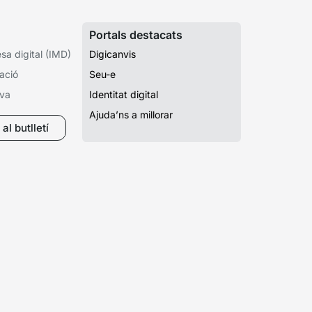
Portals destacats
a digital (IMD)
Digicanvis
ació
Seu-e
iva
Identitat digital
Ajuda’ns a millorar
al butlletí