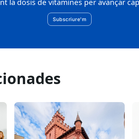
 la dosis de vitamines per avançar cap 
Subscriure'm
cionades