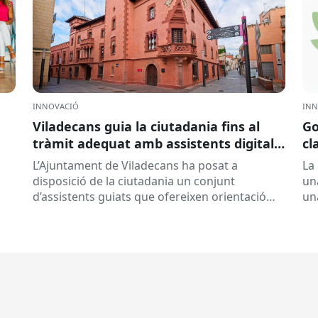
INNOVACIÓ
INN
Viladecans guia la ciutadania fins al
Go
tràmit adequat amb assistents digitals:
cl
DigiCanvis
ad
L’Ajuntament de Viladecans ha posat a
La 
disposició de la ciutadania un conjunt
un
d’assistents guiats que ofereixen orientació
un
personalitzada abans d’iniciar un tràmit. La
rel
solució ajuda a...