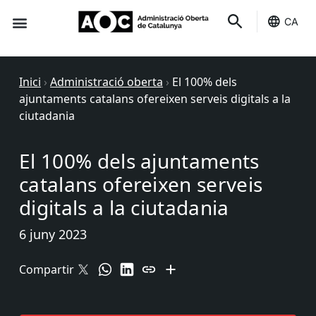
CA
Seu-e
Estat Serveis
Inici
›
Administració oberta
›
El 100% dels
ajuntaments catalans ofereixen serveis digitals a la
ciutadania
El 100% dels ajuntaments
catalans ofereixen serveis
digitals a la ciutadania
6 juny 2023
Compartir