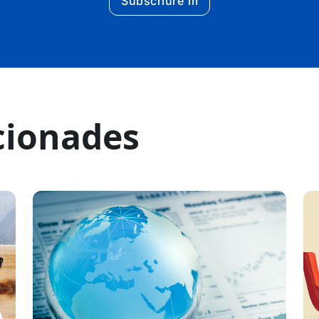
Subscriure'm
cionades