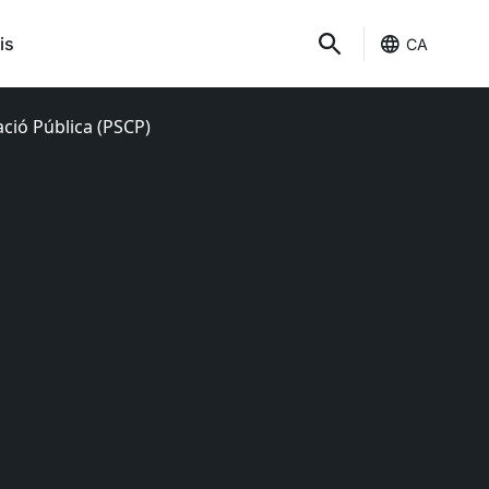
is
CA
ació Pública (PSCP)