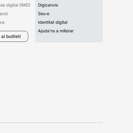
a digital (IMD)
Digicanvis
ació
Seu-e
iva
Identitat digital
Ajuda’ns a millorar
al butlletí