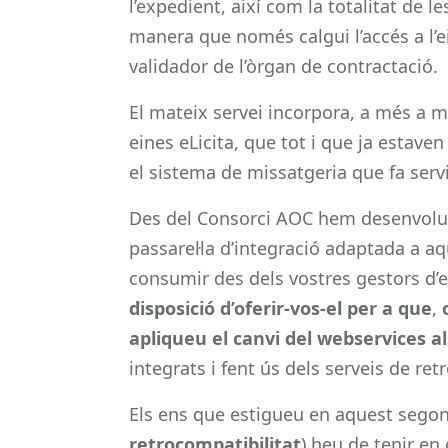
l’expedient, així com la totalitat de l
manera que només calgui l’accés a l’ei
validador de l’òrgan de contractació.
El mateix servei incorpora, a més a m
eines eLicita, que tot i que ja estaven
el sistema de missatgeria que fa servi
Des del Consorci AOC hem desenvolupat
passarel·la d’integració adaptada a a
consumir des dels vostres gestors d’e
disposició d’oferir-vos-el per a que
,
apliqueu el canvi del webservices a
integrats i fent ús dels serveis de ret
Els ens que estigueu en aquest segon
retrocompatibilitat
) heu de tenir en