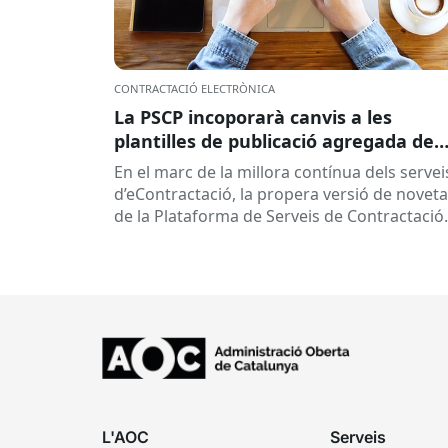
CONTRACTACIÓ ELECTRÒNICA
La PSCP incoporarà canvis a les
plantilles de publicació agregada de
contractes per millorar la integració
En el marc de la millora contínua dels servei
amb el RPC
d’eContractació, la propera versió de noveta
de la Plataforma de Serveis de Contractació
Pública (PSCP), prevista per...
L'AOC
Serveis