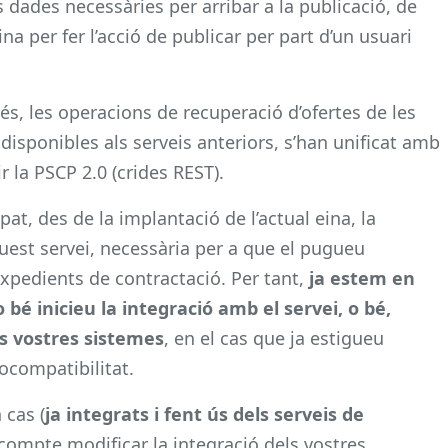
es dades necessàries per arribar a la publicació, de
na per fer l’acció de publicar per part d’un usuari
és, les operacions de recuperació d’ofertes de les
 disponibles als serveis anteriors, s’han unificat amb
r la PSCP 2.0 (crides REST).
, des de la implantació de l’actual eina, la
quest servei, necessària per a que el pugueu
xpedients de contractació. Per tant,
ja estem en
o bé inicieu la integració amb el servei, o bé,
ls vostres sistemes
, en el cas que ja estigueu
rocompatibilitat.
 cas (
ja integrats i fent ús dels serveis de
 compte modificar la integració dels vostres