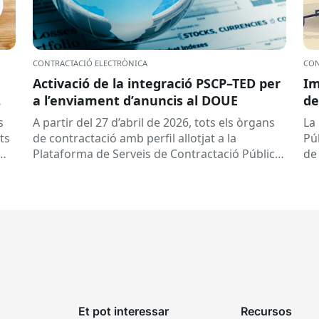
CONTRACTACIÓ ELECTRÒNICA
CON
Activació de la integració PSCP–TED per
Im
a l’enviament d’anuncis al DOUE
de
s
A partir del 27 d’abril de 2026, tots els òrgans
La
ts
de contractació amb perfil allotjat a la
Pú
Plataforma de Serveis de Contractació Pública
de
(PSCP) poden enviar...
Eu
pe
Et pot interessar
Recursos