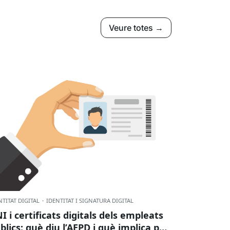
Veure totes →
NTITAT DIGITAL
·
IDENTITAT I SIGNATURA DIGITAL
I i certificats digitals dels empleats
blics: què diu l’AEPD i què implica per