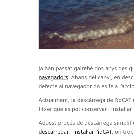
Ja han passat gairebé dos anys des qu
navegadors
. Abans del canvi, en desca
defecte al navegador on es feia l’ac
Actualment, la descàrrega de l’idCAT 
fitxer que es pot conservar i instal·la
Aquest procés de descàrrega simplific
descarregar i instal·lar l’idCAT
, on trob