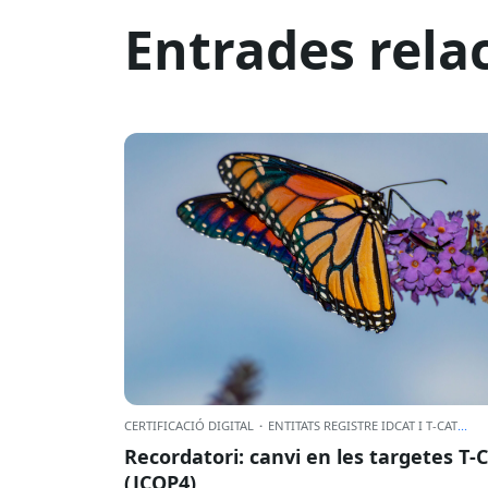
Entrades rela
CERTIFICACIÓ DIGITAL
·
ENTITATS REGISTRE IDCAT I T-CAT
...
Recordatori: canvi en les targetes T‑
(JCOP4)