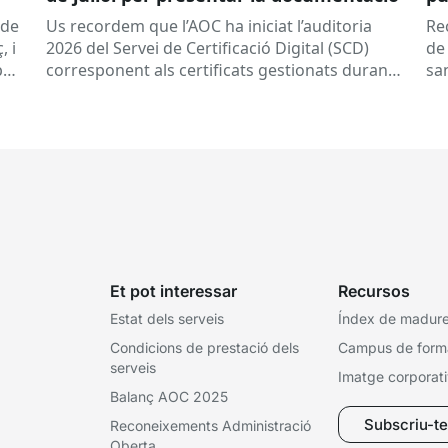
a 
(de
Us recordem que l’AOC ha iniciat l’auditoria
Re
, i
2026 del Servei de Certificació Digital (SCD)
de
per
corresponent als certificats gestionats durant
sa
l’any 2025.
Dates clau
A qui...
de
tor
Et pot interessar
Recursos
Estat dels serveis
Índex de madures
Condicions de prestació dels
Campus de form
serveis
Imatge corporat
Balanç AOC 2025
Subscriu-te 
Reconeixements Administració
Oberta