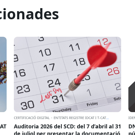
cionades
CERTIFICACIÓ DIGITAL
·
ENTITATS REGISTRE IDCAT I T-CAT
...
IDE
CAT
Auditoria 2026 del SCD: del 7 d’abril al 31
DN
de juliol per presentar la documentació
pú