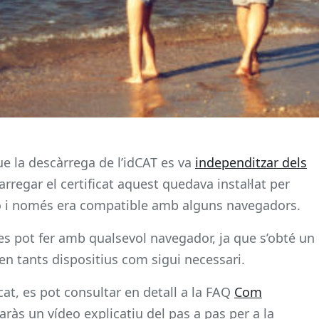
e la descàrrega de l’idCAT es va
independitzar dels
rregar el certificat aquest quedava instal·lat per
ció i només era compatible amb alguns navegadors.
es pot fer amb qualsevol navegador, ja que s’obté un
r en tants dispositius com sigui necessari.
at, es pot consultar en detall a la FAQ
Com
aràs un vídeo explicatiu del pas a pas per a la