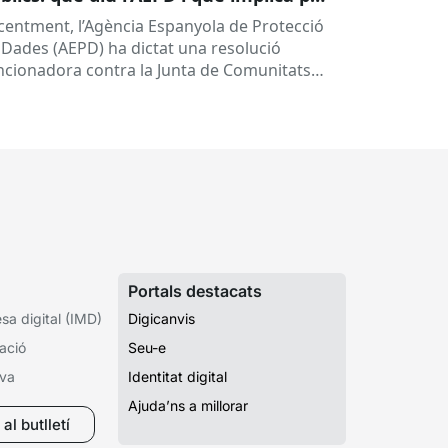
les administracions?
centment, l’Agència Espanyola de Protecció
 Dades (AEPD) ha dictat una resolució
ncionadora contra la Junta de Comunitats
 Castella-la Manxa (exp. EXP202406805) que
na a posar el...
Portals destacats
a digital (IMD)
Digicanvis
ació
Seu-e
iva
Identitat digital
Ajuda’ns a millorar
al butlletí