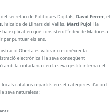
del secretari de Polítiques Digitals,
David Ferrer
, el
s,
l’alcalde de Llinars del Vallès,
Martí Pujol
i la
e ha explicat en què consisteix l’Índex de Maduresa
ir per puntuar els ens.
stració Oberta és valorar i reconèixer la
nistració electrònica i la seva conseqüent
ó amb la ciutadania i en la seva gestió interna i el
ocals catalans repartits en set categories d’acord
la seva naturalesa:
ants