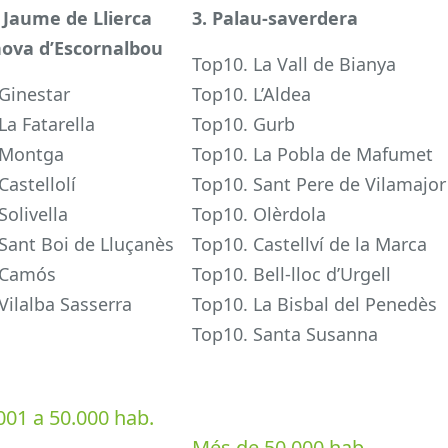
 Jaume de Llierca
3. Palau-saverdera
nova d’Escornalbou
Top10. La Vall de Bianya
Ginestar
Top10. L’Aldea
La Fatarella
Top10. Gurb
 Montga
Top10. La Pobla de Mafumet
Castellolí
Top10. Sant Pere de Vilamajor
Solivella
Top10. Olèrdola
Sant Boi de Lluçanès
Top10. Castellví de la Marca
 Camós
Top10. Bell-lloc d’Urgell
Vilalba Sasserra
Top10. La Bisbal del Penedès
Top10. Santa Susanna
001 a 50.000 hab.
Més de 50.000 hab.