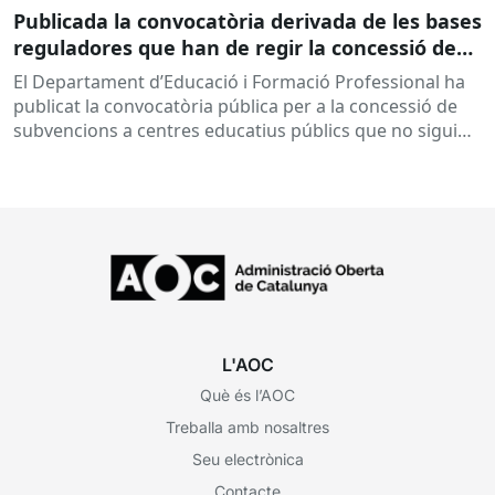
Publicada la convocatòria derivada de les bases
reguladores que han de regir la concessió de
subvencions a centres educatius, per al
El Departament d’Educació i Formació Professional ha
desenvolupament de programes de formació i
publicat la convocatòria pública per a la concessió de
inserció, durant el curs 2026-2027
subvencions a centres educatius públics que no siguin
de titularitat...
L'AOC
Què és l’AOC
Treballa amb nosaltres
Seu electrònica
Contacte