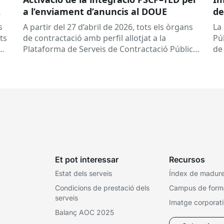
a l’enviament d’anuncis al DOUE
de
s
A partir del 27 d’abril de 2026, tots els òrgans
La
ts
de contractació amb perfil allotjat a la
Pú
Plataforma de Serveis de Contractació Pública
de
(PSCP) poden enviar...
Eu
pe
Et pot interessar
Recursos
Estat dels serveis
Índex de madures
Condicions de prestació dels
Campus de form
serveis
Imatge corporat
Balanç AOC 2025