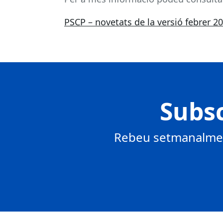
PSCP – novetats de la versió febrer 2
Subsc
Rebeu setmanalment