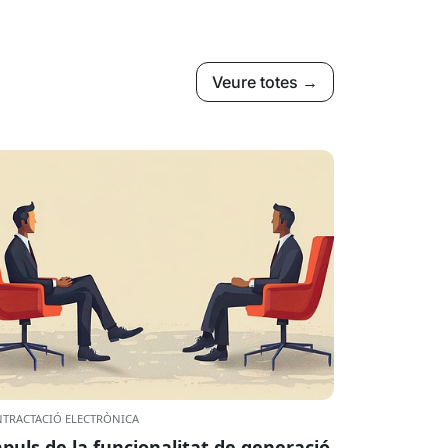
Veure totes →
TRACTACIÓ ELECTRÒNICA
puls de la funcionalitat de generació