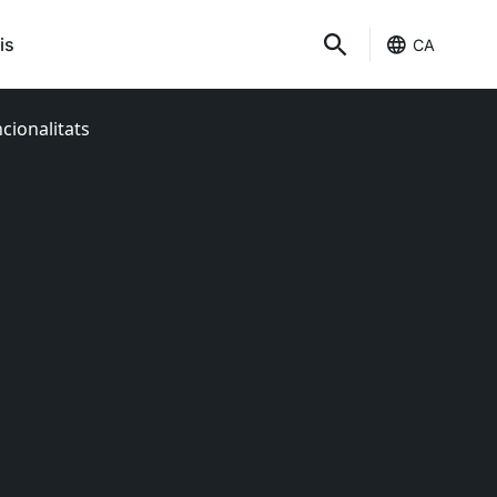
is
CA
cionalitats