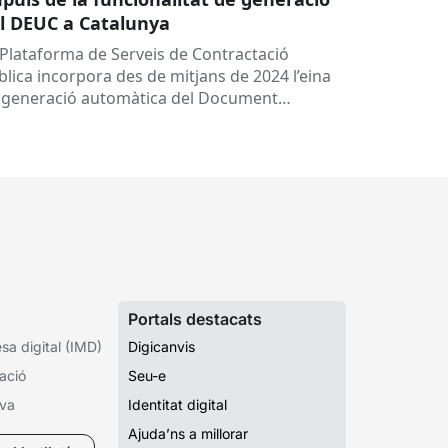
l DEUC a Catalunya
 Plataforma de Serveis de Contractació
blica incorpora des de mitjans de 2024 l’eina
 generació automàtica del Document
ropeu Únic de Contractació (DEUC), que
rmet...
Portals destacats
a digital (IMD)
Digicanvis
ació
Seu-e
iva
Identitat digital
Ajuda’ns a millorar