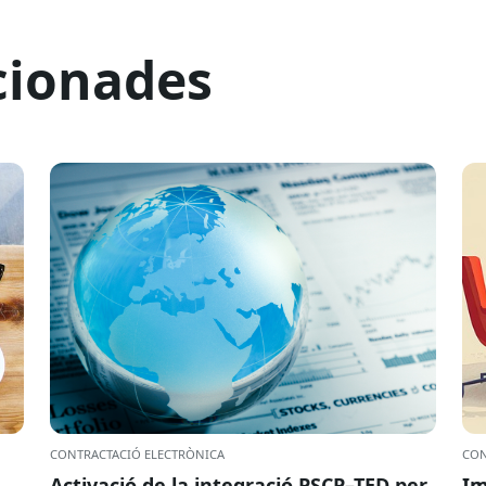
cionades
CONTRACTACIÓ ELECTRÒNICA
CON
Activació de la integració PSCP–TED per
Im