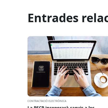
Entrades rela
CONTRACTACIÓ ELECTRÒNICA
La PSCP incoporarà canvis a les