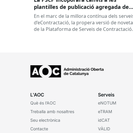
plantilles de publicació agregada de
contractes per millorar la integració
En el marc de la millora contínua dels servei
amb el RPC
d’eContractació, la propera versió de noveta
de la Plataforma de Serveis de Contractació
Pública (PSCP), prevista per...
L'AOC
Serveis
Què és l’AOC
eNOTUM
Treballa amb nosaltres
eTRAM
Seu electrònica
idCAT
Contacte
VÀLID