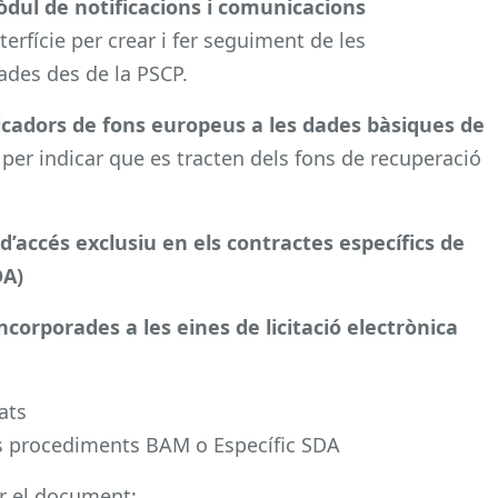
òdul de notificacions i comunicacions
nterfície per crear i fer seguiment de les
ades des de la PSCP.
dicadors de fons europeus a les
dades bàsiques de
per indicar que es tracten dels fons de recuperació
 d’accés exclusiu en els contractes
específics de
DA)
ncorporades a les eines de licitació
electrònica
ats
els procediments BAM o Específic SDA
r el document: