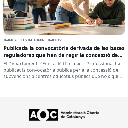
TRAMITACIÓ ENTRE ADMINISTRACIONS
Publicada la convocatòria derivada de les bases
reguladores que han de regir la concessió de
subvencions a centres educatius, per al
El Departament d’Educació i Formació Professional ha
desenvolupament de programes de formació i
publicat la convocatòria pública per a la concessió de
inserció, durant el curs 2026-2027
subvencions a centres educatius públics que no siguin
de titularitat...