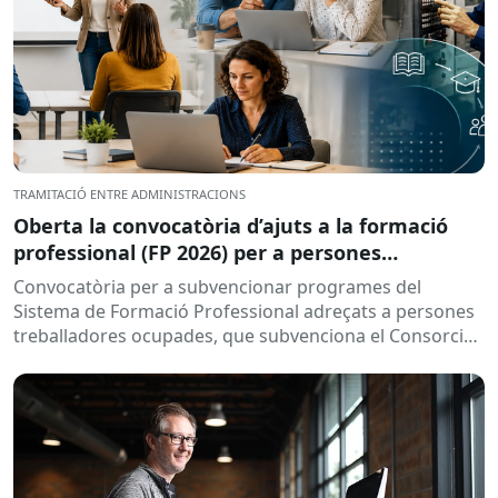
TRAMITACIÓ ENTRE ADMINISTRACIONS
Oberta la convocatòria d’ajuts a la formació
professional (FP 2026) per a persones
treballadores ocupades
Convocatòria per a subvencionar programes del
Sistema de Formació Professional adreçats a persones
treballadores ocupades, que subvenciona el Consorci
per a la Formació Contínua de Catalunya...