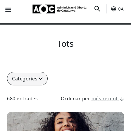
CA
Seu-e
Estat Serveis
Tots
Categories
680 entrades
Ordenar per
més recent