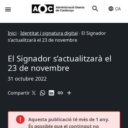
CA
Seu-e
Estat Serveis
Inici
›
Identitat i signatura digital
›
El Signador
s’actualitzarà el 23 de novembre
El Signador s’actualitzarà el
23 de novembre
31 octubre 2022
Compartir
Aquesta publicació té més de 1 any.
És possible que el contingut no