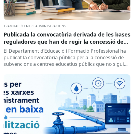
TRAMITACIÓ ENTRE ADMINISTRACIONS
Publicada la convocatòria derivada de les bases
reguladores que han de regir la concessió de
subvencions a centres educatius, per al
El Departament d’Educació i Formació Professional ha
desenvolupament de programes de formació i
publicat la convocatòria pública per a la concessió de
inserció, durant el curs 2026-2027
subvencions a centres educatius públics que no siguin
de titularitat...