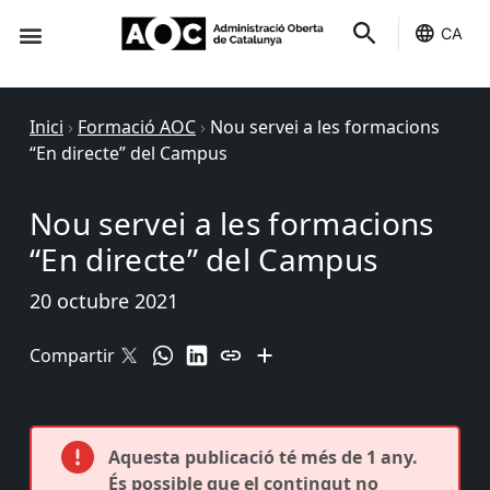
CA
Seu-e
Estat Serveis
Inici
›
Formació AOC
›
Nou servei a les formacions
“En directe” del Campus
Nou servei a les formacions
“En directe” del Campus
20 octubre 2021
Compartir
Aquesta publicació té més de 1 any.
És possible que el contingut no