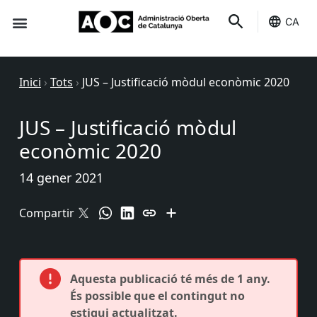
CA
Seu-e
Estat Serveis
Inici
›
Tots
›
JUS – Justificació mòdul econòmic 2020
JUS – Justificació mòdul
econòmic 2020
14 gener 2021
Compartir
Aquesta publicació té més de 1 any.
És possible que el contingut no
estigui actualitzat.