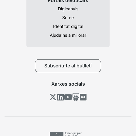
Portals destacats
Digicanvis
Seu-e
Identitat digital
Ajuda’ns a millorar
Subscriu-te al butlletí
Xarxes socials