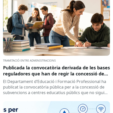
TRAMITACIÓ ENTRE ADMINISTRACIONS
Publicada la convocatòria derivada de les bases
reguladores que han de regir la concessió de
subvencions a centres educatius, per al
El Departament d’Educació i Formació Professional ha
desenvolupament de programes de formació i
publicat la convocatòria pública per a la concessió de
inserció, durant el curs 2026-2027
subvencions a centres educatius públics que no siguin
de titularitat...