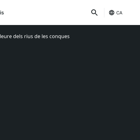
is
CA
lleure dels rius de les conques