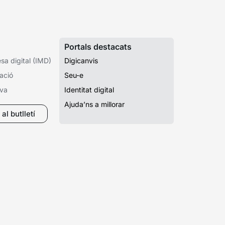
Portals destacats
a digital (IMD)
Digicanvis
ació
Seu-e
iva
Identitat digital
Ajuda’ns a millorar
al butlletí