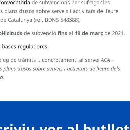
convocatòria
de subvencions per sufragar les
 plans d’usos sobre serveis i activitats de lleure
l de Catalunya (ref. BDNS 548388).
l·licituds
de subvenció
fins
al
19 de març
de 2021.
s
bases reguladores
.
tàleg de tràmits i, concretament, al servei
ACA –
plans d’usos sobre serveis i activitats de lleure dels
ya
.
riviu-vos al butlle