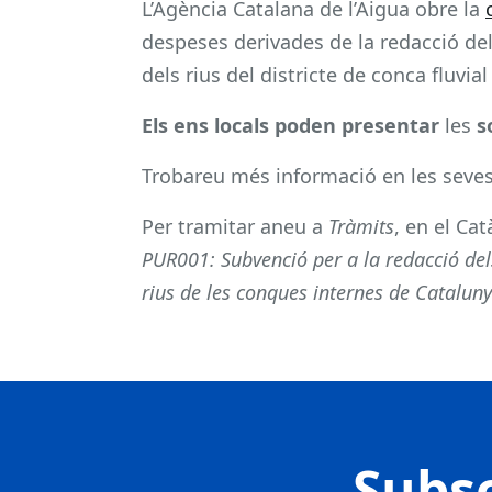
L’Agència Catalana de l’Aigua obre la
despeses derivades de la redacció dels
dels rius del districte de conca fluvia
Els ens locals poden presentar
les
so
Trobareu més informació en les seve
Per tramitar aneu a
Tràmits
, en el Ca
PUR001: Subvenció per a la redacció dels 
rius de les conques internes de Catalun
Subsc