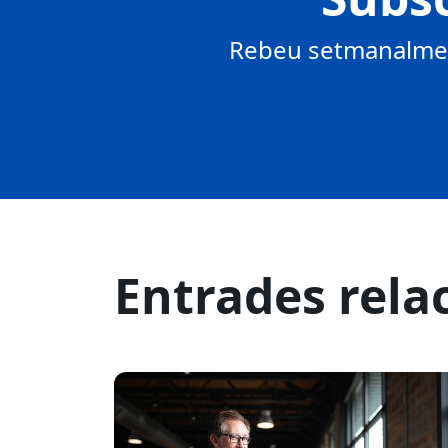
Rebeu setmanalment
Entrades rela