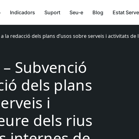
ó
Indicadors
Suport
Seu-e
Blog
Estat Serve
la redacció dels plans d’usos sobre serveis i activitats de 
 – Subvenció
ció dels plans
erveis i
leure dels rius
s internes de