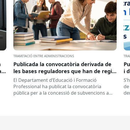
TRAMITACIÓ ENTRE ADMINISTRACIONS
TRA
a
Publicada la convocatòria derivada de
Pu
ar
les bases reguladores que han de regir
i 
la concessió de subvencions a centres
El Departament d’Educació i Formació
S’
educatius, per al desenvolupament de
Professional ha publicat la convocatòria
de 
programes de formació i inserció,
pública per a la concessió de subvencions a
de
durant el curs 2026-2027
centres educatius públics que no siguin de
de
titularitat...