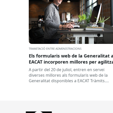
TRAMITACIÓ ENTRE ADMINISTRACIONS
Els formularis web de la Generalitat 
EACAT incorporen millores per agilitz
la tramitació
A partir del 20 de juliol, entren en servei
diverses millores als formularis web de la
Generalitat disponibles a EACAT Tràmits.
Aquests canvis tenen l’objectiu de...