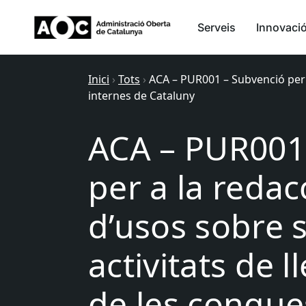
Serveis
Innovaci
Inici
›
Tots
›
ACA – PUR001 – Subvenció per a 
internes de Cataluny
ACA – PUR001
per a la redac
d’usos sobre s
activitats de l
de les conque