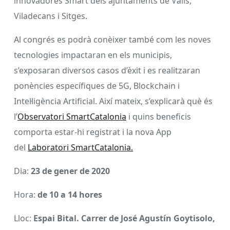
innovadores Smart dels ajuntaments de Valls,
Viladecans i Sitges.
Al congrés es podrà conèixer també com les noves
tecnologies impactaran en els municipis,
s’exposaran diversos casos d’èxit i es realitzaran
ponències específiques de 5G, Blockchain i
Intel·ligència Artificial. Així mateix, s’explicarà què és
l’
Observatori SmartCatalonia
i quins beneficis
comporta estar-hi registrat i la nova App
del
Laboratori SmartCatalonia.
Dia:
23 de gener de 2020
Hora:
de 10 a 14 hores
Lloc:
Espai Bital. Carrer de José Agustín Goytisolo,