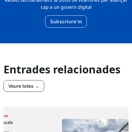
Rebeu setmanalment la dosis de vitamines per avançar
cap a un govern digital
Subscriure'm
Entrades relacionades
Veure totes →