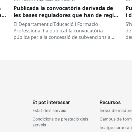
a
Publicada la convocatòria derivada de
Pu
ar
les bases reguladores que han de regir
i 
la concessió de subvencions a centres
El Departament d’Educació i Formació
S’
educatius, per al desenvolupament de
Professional ha publicat la convocatòria
de 
programes de formació i inserció,
pública per a la concessió de subvencions a
de
durant el curs 2026-2027
centres educatius públics que no siguin de
de
titularitat...
Et pot interessar
Recursos
Estat dels serveis
Índex de madures
Condicions de prestació dels
Campus de form
serveis
Imatge corporat