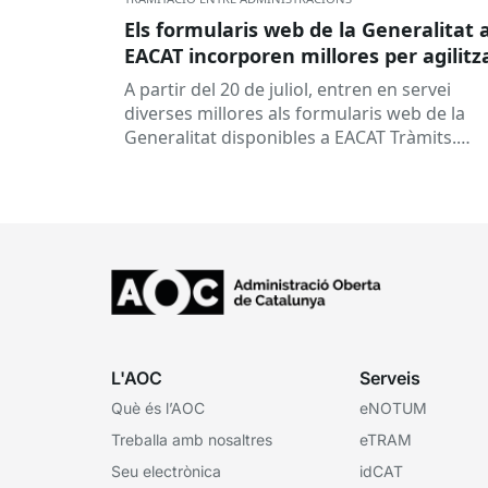
Els formularis web de la Generalitat 
EACAT incorporen millores per agilitz
la tramitació
A partir del 20 de juliol, entren en servei
diverses millores als formularis web de la
Generalitat disponibles a EACAT Tràmits.
Aquests canvis tenen l’objectiu de...
L'AOC
Serveis
Què és l’AOC
eNOTUM
Treballa amb nosaltres
eTRAM
Seu electrònica
idCAT