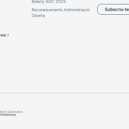
Balanç AOC 2025
Subscriu-te 
Reconeixements Administració
Oberta
veis