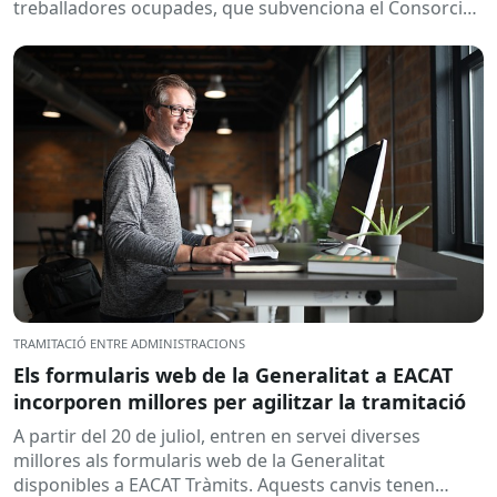
treballadores ocupades, que subvenciona el Consorci
per a la Formació Contínua de Catalunya...
TRAMITACIÓ ENTRE ADMINISTRACIONS
Els formularis web de la Generalitat a EACAT
incorporen millores per agilitzar la tramitació
A partir del 20 de juliol, entren en servei diverses
millores als formularis web de la Generalitat
disponibles a EACAT Tràmits. Aquests canvis tenen