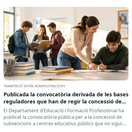
l’objectiu de...
TRAMITACIÓ ENTRE ADMINISTRACIONS
Publicada la convocatòria derivada de les bases
reguladores que han de regir la concessió de
subvencions a centres educatius, per al
El Departament d’Educació i Formació Professional ha
desenvolupament de programes de formació i
publicat la convocatòria pública per a la concessió de
inserció, durant el curs 2026-2027
subvencions a centres educatius públics que no siguin
de titularitat...