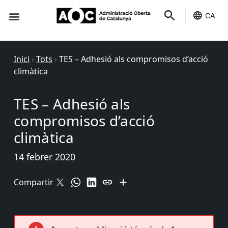
CA
Seu-e
Estat Serveis
Inici
›
Tots
›
TES – Adhesió als compromisos d’acció
climàtica
TES – Adhesió als
compromisos d’acció
climàtica
14 febrer 2020
Compartir