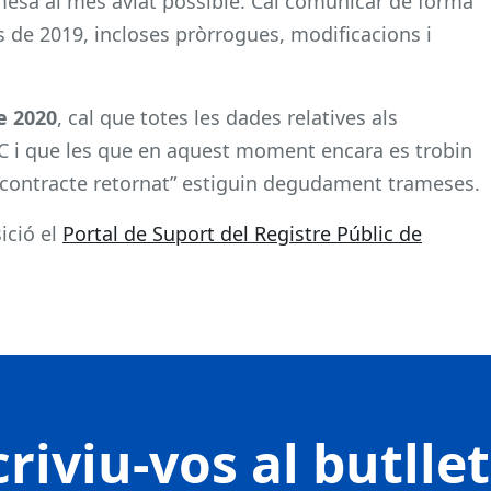
mesa al més aviat possible. Cal comunicar de forma
s de 2019, incloses pròrrogues, modificacions i
e 2020
, cal que totes les dades relatives als
PC i que les que en aquest moment encara es trobin
 “contracte retornat” estiguin degudament trameses.
ició el
Portal de Suport del Registre Públic de
riviu-vos al butlle