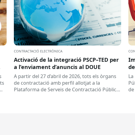
CONTRACTACIÓ ELECTRÒNICA
CON
Activació de la integració PSCP–TED per
Im
a l’enviament d’anuncis al DOUE
de
s
A partir del 27 d’abril de 2026, tots els òrgans
La
ts
de contractació amb perfil allotjat a la
Pú
Plataforma de Serveis de Contractació Pública
de
(PSCP) poden enviar...
Eu
pe