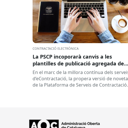
CONTRACTACIÓ ELECTRÒNICA
La PSCP incoporarà canvis a les
plantilles de publicació agregada de
contractes per millorar la integració
En el marc de la millora contínua dels servei
amb el RPC
d’eContractació, la propera versió de noveta
de la Plataforma de Serveis de Contractació
Pública (PSCP), prevista per...