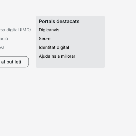
Portals destacats
a digital (IMD)
Digicanvis
ació
Seu-e
iva
Identitat digital
Ajuda’ns a millorar
al butlletí