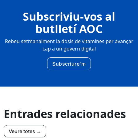
Subscriviu-vos al
butlletí AOC
Rebeu setmanalment la dosis de vitamines per avançar
cap a un govern digital
Subscriure'm
Entrades relacionades
Veure totes →