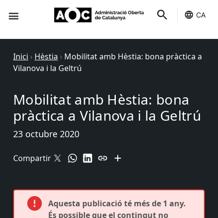
CA
Seu-e
Estat Serveis
Inici
›
Hèstia
›
Mobilitat amb Hèstia: bona pràctica a
Vilanova i la Geltrú
Mobilitat amb Hèstia: bona
pràctica a Vilanova i la Geltrú
23 octubre 2020
Compartir
Aquesta publicació té més de 1 any.
És possible que el contingut no