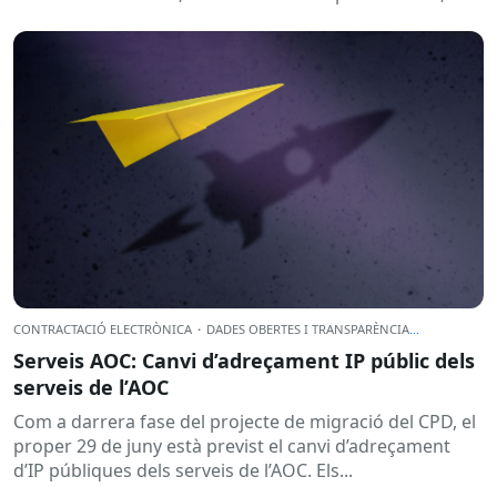
CONTRACTACIÓ ELECTRÒNICA
·
DADES OBERTES I TRANSPARÈNCIA
...
Serveis AOC: Canvi d’adreçament IP públic dels
serveis de l’AOC
Com a darrera fase del projecte de migració del CPD, el
proper 29 de juny està previst el canvi d’adreçament
d’IP públiques dels serveis de l’AOC. Els...