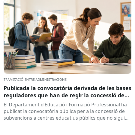
TRAMITACIÓ ENTRE ADMINISTRACIONS
Publicada la convocatòria derivada de les bases
reguladores que han de regir la concessió de
subvencions a centres educatius, per al
El Departament d’Educació i Formació Professional ha
desenvolupament de programes de formació i
publicat la convocatòria pública per a la concessió de
inserció, durant el curs 2026-2027
subvencions a centres educatius públics que no siguin
de titularitat...