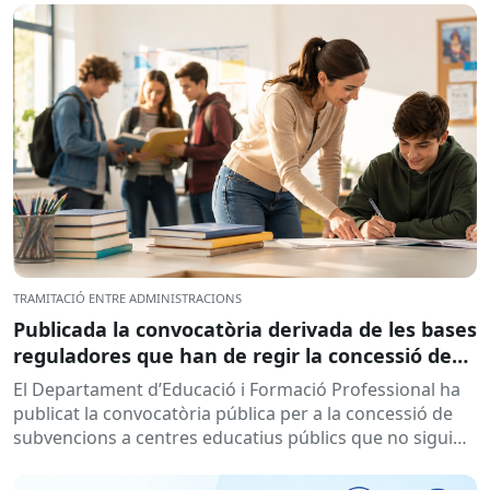
TRAMITACIÓ ENTRE ADMINISTRACIONS
Publicada la convocatòria derivada de les bases
reguladores que han de regir la concessió de
subvencions a centres educatius, per al
El Departament d’Educació i Formació Professional ha
desenvolupament de programes de formació i
publicat la convocatòria pública per a la concessió de
inserció, durant el curs 2026-2027
subvencions a centres educatius públics que no siguin
de titularitat...