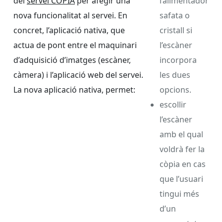
del
servei CÒPIA
per afegir una
l’alimentador
nova funcionalitat al servei. En
safata o
concret, l’aplicació nativa, que
cristall si
actua de pont entre el maquinari
l’escàner
d’adquisició d’imatges (escàner,
incorpora
càmera) i l’aplicació web del servei.
les dues
La nova aplicació nativa, permet:
opcions.
escollir
l’escàner
amb el qual
voldrà fer la
còpia en cas
que l’usuari
tingui més
d’un