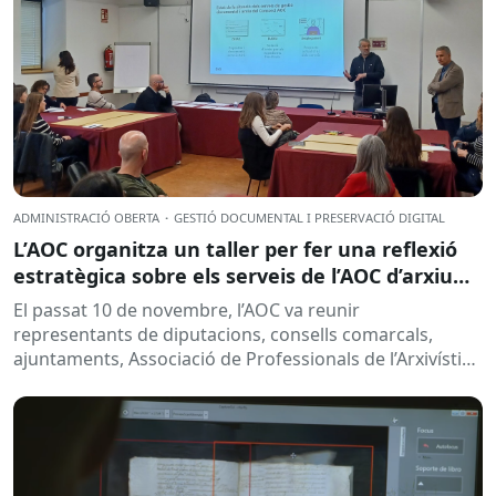
ADMINISTRACIÓ OBERTA
·
GESTIÓ DOCUMENTAL I PRESERVACIÓ DIGITAL
L’AOC organitza un taller per fer una reflexió
estratègica sobre els serveis de l’AOC d’arxiu
d’expedients electrònics
El passat 10 de novembre, l’AOC va reunir
representants de diputacions, consells comarcals,
ajuntaments, Associació de Professionals de l’Arxivística
i la Gestió de Documents de Catalunya,...