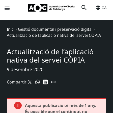
CA
Seu-e
Estat Serveis
Inici
›
Gestió documental i preservació digital
›
Actualització de l’aplicació nativa del servei CÒPIA
Actualització de l’aplicació
nativa del servei CÒPIA
9 desembre 2020
Compartir
Aquesta publicació té més de 1 any.
És possible que el contingut no