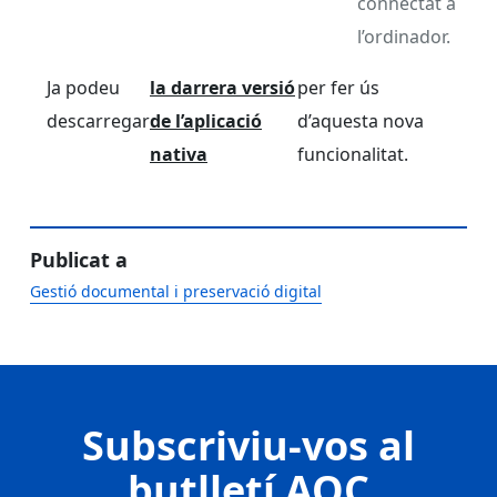
connectat a
l’ordinador.
Ja podeu
la darrera versió
per fer ús
descarregar
de l’aplicació
d’aquesta nova
nativa
funcionalitat.
Publicat a
Gestió documental i preservació digital
Subscriviu-vos al
butlletí AOC