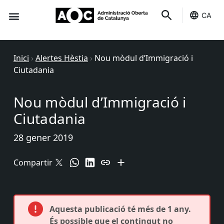
CA
Seu-e
Estat Serveis
Inici
›
Alertes Hèstia
›
Nou mòdul d’Immigració i
Ciutadania
Nou mòdul d’Immigració i
Ciutadania
28 gener 2019
Compartir
Aquesta publicació té més de 1 any.
És possible que el contingut no