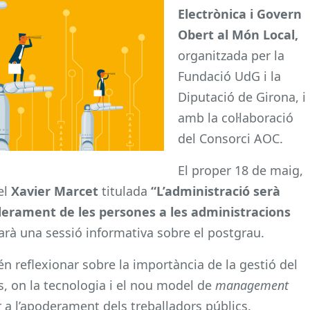
Electrònica i Govern
Obert al Món Local,
organitzada per la
Fundació UdG i la
Diputació de Girona, i
amb la col·laboració
del Consorci AOC.
El proper 18 de maig,
el
Xavier Marcet
titulada
“L’administració serà
poderament de les persones a les administracions
tzarà una sessió informativa sobre el postgrau.
én reflexionar sobre la importància de la gestió del
s, on la tecnologia i el nou model de
management
 a l’apoderament dels treballadors públics.