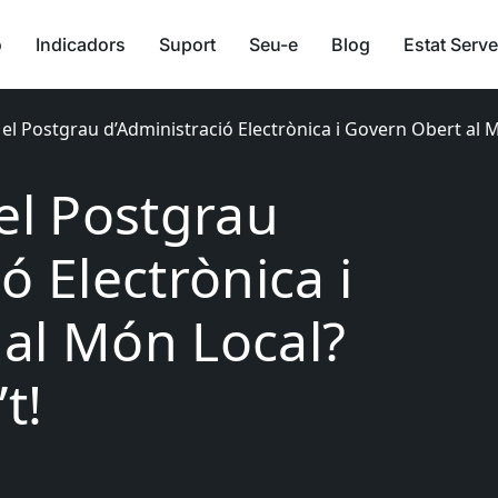
ó
Indicadors
Suport
Seu-e
Blog
Estat Serve
 el Postgrau d’Administració Electrònica i Govern Obert al M
 el Postgrau
ó Electrònica i
al Món Local?
t!