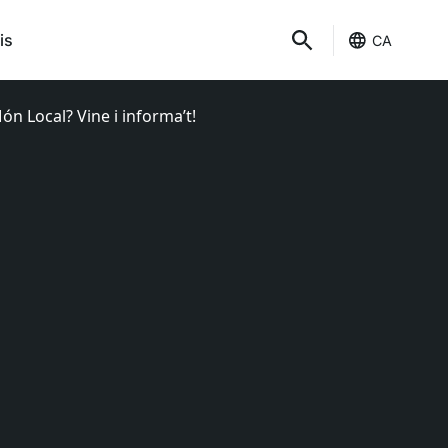
is
CA
ón Local? Vine i informa’t!