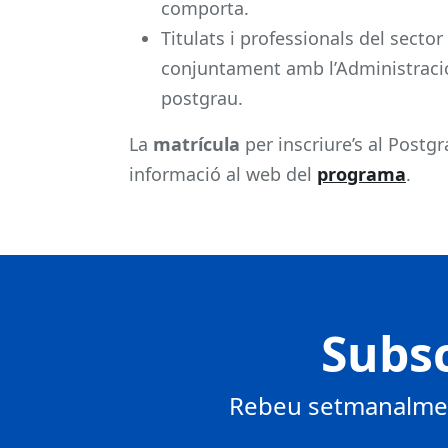
comporta.
Titulats i professionals del sector
conjuntament amb l’Administració 
postgrau.
La
matrícula
per inscriure’s al Postg
informació al web del
programa
.
Subsc
Rebeu setmanalment