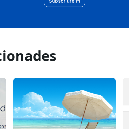
Subscriure'm
cionades