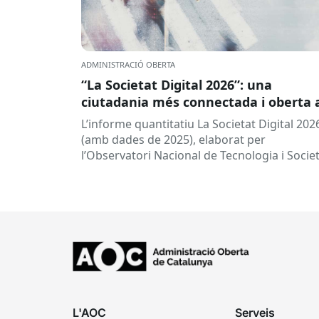
ADMINISTRACIÓ OBERTA
“La Societat Digital 2026”: una
ciutadania més connectada i oberta 
la intel·ligència artificial
L’informe quantitatiu La Societat Digital 202
(amb dades de 2025), elaborat per
l’Observatori Nacional de Tecnologia i Socie
(ONTSI), ofereix una radiografia de l’estat d
la...
L'AOC
Serveis