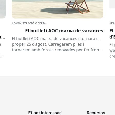
ADMINISTRACIÓ OBERTA
ADM
El butlletí AOC marxa de vacances
El
a
d’
El butlletí AOC marxa de vacances i tornarà el
proper 25 d’agost. Carregarem piles i
6
El
tornarem amb forces renovades per fer front
we
a una tardor ben...
tat
cre
e
l’e
Et pot interessar
Recursos