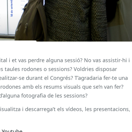
al i et vas perdre alguna sessió? No vas assistir-hi i
les taules rodones o sessions? Voldries disposar
alitzar-se durant el Congrés? T’agradaria fer-te una
 rodones amb els resums visuals que se’n van fer?
d’alguna fotografia de les sessions?
isualitza i descarrega’t els vídeos, les presentacions,
e Youtube