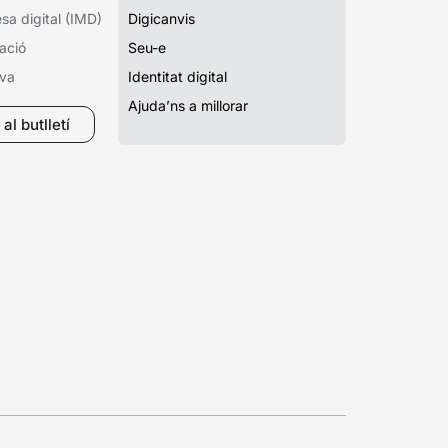
a digital (IMD)
Digicanvis
ació
Seu-e
iva
Identitat digital
Ajuda’ns a millorar
al butlletí