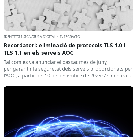
IDENTITAT I SIGNATURA DIGITAL
·
INTEGRACIÓ
Recordatori: eliminació de protocols TLS 1.0 i
TLS 1.1 en els serveis AOC
Tal com es va anunciar el passat mes de juny,
per garantir la seguretat dels serveis proporcionats per
l’AOC, a partir del 10 de desembre de 2025 s’eliminaran
els protocols TLS...