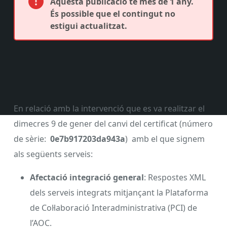
Aquesta publicació té més de 1 any.
És possible que el contingut no
estigui actualitzat.
En relació amb la intervenció que es va realitzar el
dimecres 9 de gener del canvi del certificat (número
de sèrie:
0e7b917203da943a
) amb el que signem
als següents serveis:
Afectació integració general
: Respostes XML
dels serveis integrats mitjançant la Plataforma
de Col·laboració Interadministrativa (PCI) de
l’AOC.