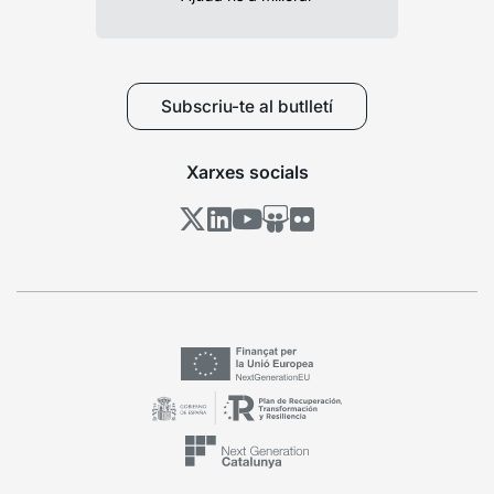
Subscriu-te al butlletí
Xarxes socials