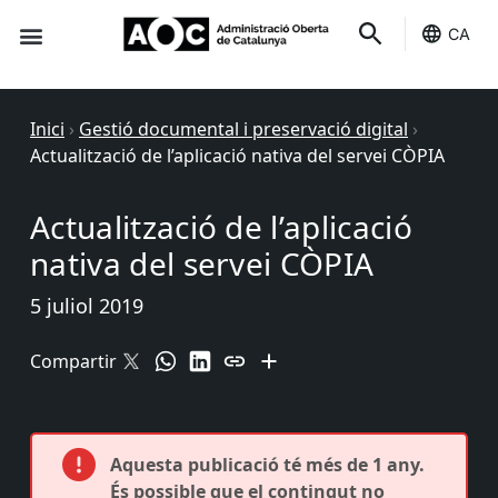
CA
Seu-e
Estat Serveis
Inici
›
Gestió documental i preservació digital
›
Actualització de l’aplicació nativa del servei CÒPIA
Actualització de l’aplicació
nativa del servei CÒPIA
5 juliol 2019
Compartir
Aquesta publicació té més de 1 any.
És possible que el contingut no