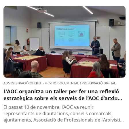
ADMINISTRACIÓ OBERTA
·
GESTIÓ DOCUMENTAL I PRESERVACIÓ DIGITAL
L’AOC organitza un taller per fer una reflexió
estratègica sobre els serveis de l’AOC d’arxiu
d’expedients electrònics
El passat 10 de novembre, l’AOC va reunir
representants de diputacions, consells comarcals,
ajuntaments, Associació de Professionals de l’Arxivística
i la Gestió de Documents de Catalunya,...