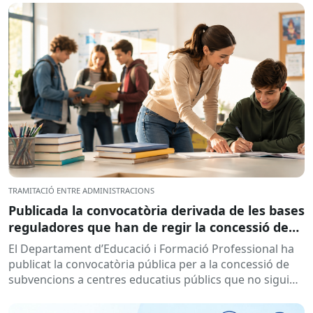
TRAMITACIÓ ENTRE ADMINISTRACIONS
Publicada la convocatòria derivada de les bases
reguladores que han de regir la concessió de
subvencions a centres educatius, per al
El Departament d’Educació i Formació Professional ha
desenvolupament de programes de formació i
publicat la convocatòria pública per a la concessió de
inserció, durant el curs 2026-2027
subvencions a centres educatius públics que no siguin
de titularitat...