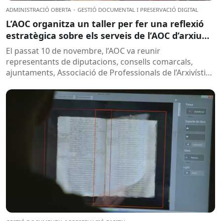
ADMINISTRACIÓ OBERTA
·
GESTIÓ DOCUMENTAL I PRESERVACIÓ DIGITAL
L’AOC organitza un taller per fer una reflexió
estratègica sobre els serveis de l’AOC d’arxiu
d’expedients electrònics
El passat 10 de novembre, l’AOC va reunir
representants de diputacions, consells comarcals,
ajuntaments, Associació de Professionals de l’Arxivística
i la Gestió de Documents de Catalunya,...