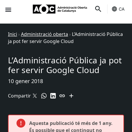
CA
Seu-e
Estat Serveis
Inici
›
Administració oberta
›
L’Administració Pública
ja pot fer servir Google Cloud
L’Administració Pública ja pot
fer servir Google Cloud
10 gener 2018
Compartir
Aquesta publicació té més de 1 any.
És possible que el contingut no