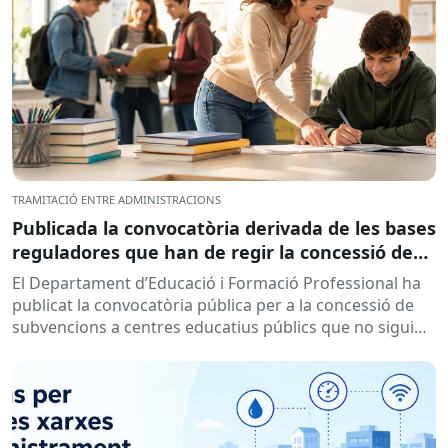
TRAMITACIÓ ENTRE ADMINISTRACIONS
Publicada la convocatòria derivada de les bases
reguladores que han de regir la concessió de
subvencions a centres educatius, per al
El Departament d’Educació i Formació Professional ha
desenvolupament de programes de formació i
publicat la convocatòria pública per a la concessió de
inserció, durant el curs 2026-2027
subvencions a centres educatius públics que no siguin
de titularitat...