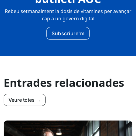
Rebeu setmanalment la dosis de vitamines per avançar
cap a un govern digital
Subscriure'm
Entrades relacionades
Veure totes →