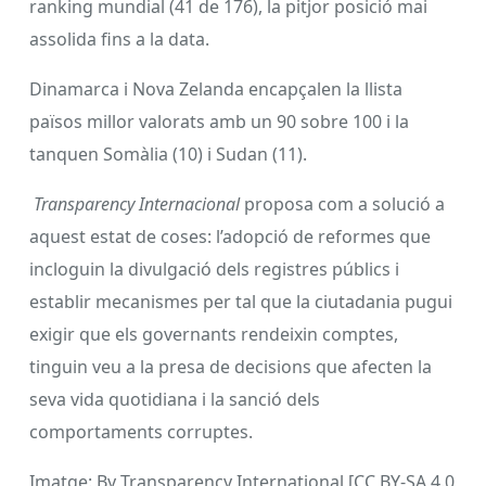
ranking mundial (41 de 176), la pitjor posició mai
assolida fins a la data.
Dinamarca i Nova Zelanda encapçalen la llista
països millor valorats amb un 90 sobre 100 i la
tanquen Somàlia (10) i Sudan (11).
Transparency Internacional
proposa com a solució a
aquest estat de coses: l’adopció de reformes que
incloguin la divulgació dels registres públics i
establir mecanismes per tal que la ciutadania pugui
exigir que els governants rendeixin comptes,
tinguin veu a la presa de decisions que afecten la
seva vida quotidiana i la sanció dels
comportaments corruptes.
Imatge: By Transparency International [CC BY-SA 4.0