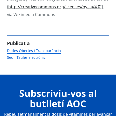
(
http://creativecommons.org/licenses/by-sa/4.0
)],
via Wikimedia Commons
Publicat a
Dades Obertes i Transparència
Seu i Tauler electrònic
Subscriviu-vos al
butlletí AOC
Rebeu setmanalment la dosis de vitamines per avançar