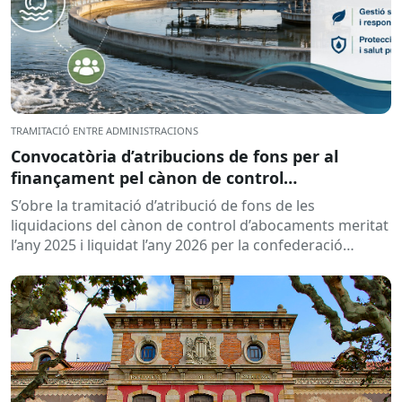
TRAMITACIÓ ENTRE ADMINISTRACIONS
Convocatòria d’atribucions de fons per al
finançament pel cànon de control
d’abocaments meritat l’any 2025 i liquidat l’any
S’obre la tramitació d’atribució de fons de les
2026
liquidacions del cànon de control d’abocaments meritat
l’any 2025 i liquidat l’any 2026 per la confederació
hidrogràfica corresponent,...