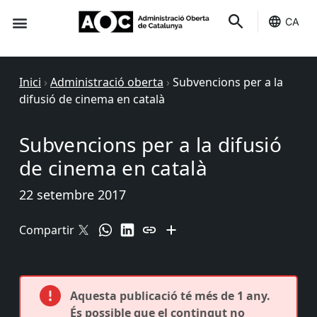
CA
Seu-e
Estat Serveis
Inici
›
Administració oberta
›
Subvencions per a la
difusió de cinema en català
Subvencions per a la difusió
de cinema en català
22 setembre 2017
Compartir
Aquesta publicació té més de 1 any.
És possible que el contingut no