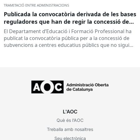
TRAMITACIÓ ENTRE ADMINISTRACIONS
Publicada la convocatòria derivada de les bases
reguladores que han de regir la concessió de
subvencions a centres educatius, per al
El Departament d’Educació i Formació Professional ha
desenvolupament de programes de formació i
publicat la convocatòria pública per a la concessió de
inserció, durant el curs 2026-2027
subvencions a centres educatius públics que no siguin
de titularitat...
L'AOC
Què és l’AOC
Treballa amb nosaltres
Seu electrònica