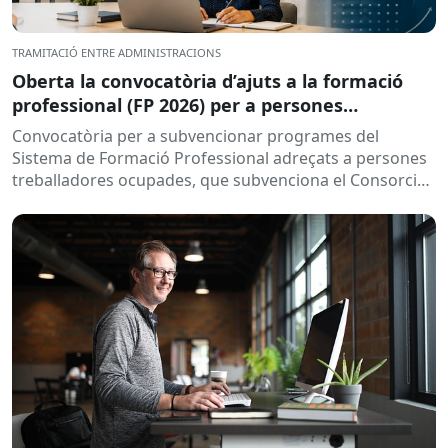
TRAMITACIÓ ENTRE ADMINISTRACIONS
Oberta la convocatòria d’ajuts a la formació
professional (FP 2026) per a persones
treballadores ocupades
Convocatòria per a subvencionar programes del
Sistema de Formació Professional adreçats a persones
treballadores ocupades, que subvenciona el Consorci
per a la Formació Contínua de Catalunya...