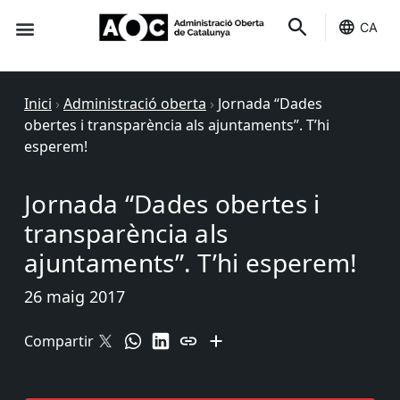
CA
Seu-e
Estat Serveis
Inici
›
Administració oberta
›
Jornada “Dades
obertes i transparència als ajuntaments”. T’hi
esperem!
Jornada “Dades obertes i
transparència als
ajuntaments”. T’hi esperem!
26 maig 2017
Compartir