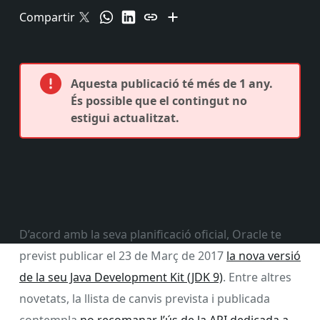
Compartir
Aquesta publicació té més de 1 any.
És possible que el contingut no
estigui actualitzat.
D’acord amb la seva planificació oficial, Oracle te
previst publicar el 23 de Març de 2017
la nova versió
de la seu Java Development Kit (JDK 9)
. Entre altres
novetats, la llista de canvis prevista i publicada
contempla
no recomanar l’ús de la API dedicada a