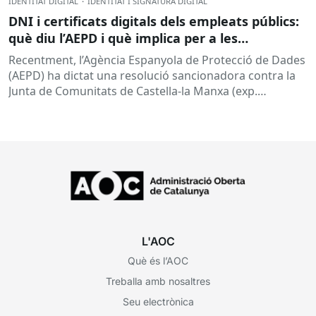
IDENTITAT DIGITAL
·
IDENTITAT I SIGNATURA DIGITAL
DNI i certificats digitals dels empleats públics:
què diu l’AEPD i què implica per a les
administracions?
Recentment, l’Agència Espanyola de Protecció de Dades
(AEPD) ha dictat una resolució sancionadora contra la
Junta de Comunitats de Castella-la Manxa (exp.
EXP202406805) que torna a posar el...
L'AOC
Què és l’AOC
Treballa amb nosaltres
Seu electrònica