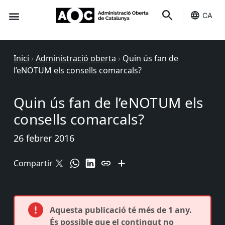
CA
Seu-e
Estat Serveis
Inici
›
Administració oberta
›
Quin ús fan de
l’eNOTUM els consells comarcals?
Quin ús fan de l’eNOTUM els
consells comarcals?
26 febrer 2016
Compartir
Aquesta publicació té més de 1 any.
És possible que el contingut no