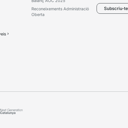
Balanç AOC 2025
Subscriu-te 
Reconeixements Administració
Oberta
veis