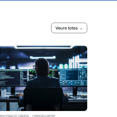
Veure totes →
INISTRACIÓ OBERTA
·
CIBERSEGURETAT