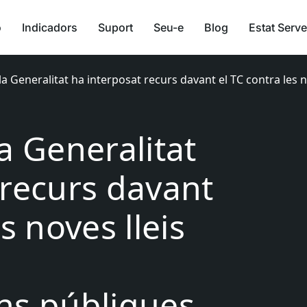
ó
Indicadors
Suport
Seu-e
Blog
Estat Serve
la Generalitat ha interposat recurs davant el TC contra les no
a Generalitat
 recurs davant
s noves lleis
s
ns públiques