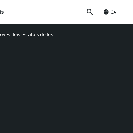
is
CA
ves lleis estatals de les