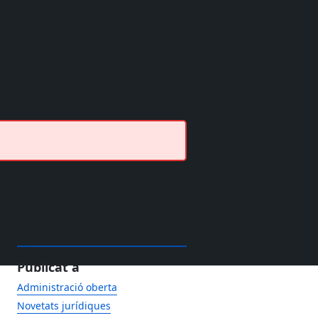
Publicat a
Administració oberta
Novetats jurídiques