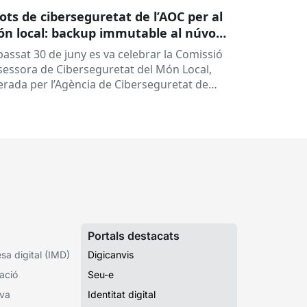
lots de ciberseguretat de l’AOC per al
n local: backup immutable al núvol i
tres
 passat 30 de juny es va celebrar la Comissió
sessora de Ciberseguretat del Món Local,
derada per l’Agència de Ciberseguretat de
talunya (ACC). En aquesta sessió...
Portals destacats
a digital (IMD)
Digicanvis
ació
Seu-e
iva
Identitat digital