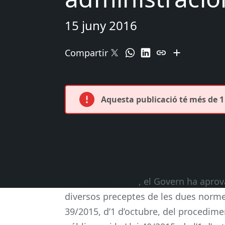
15 juny 2016
Compartir
Aquesta publicació té més de 1 
En la sessió d’ahir
, el Govern ha aprov
diversos preceptes de les dues normes
39/2015, d’1 d’octubre, del procedim