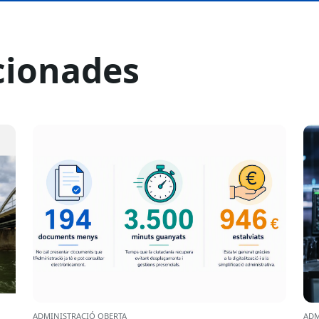
cionades
ADMINISTRACIÓ OBERTA
ADM