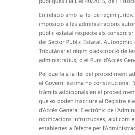
públiques i la Llei 40/2015, de l’1 d’oc
En relació amb la llei de règim jurídic
imposició a les administracions auton
públic estatal respecte als consorcis; l
del Sector Públic Estatal, Autonòmic i
Tributària; el règim d’adscripció de 
administratius, o el Punt d’Accés Gene
Pel que fa a la llei del procediment 
el Govern estima no constitucional l’
tràmits addicionals en el procedimen
que es poden inscriure al Registre el
d’Accés General Electrònic de l’Admini
notificacions infructuoses, així com 
establertes a l’efecte per l’Administrac