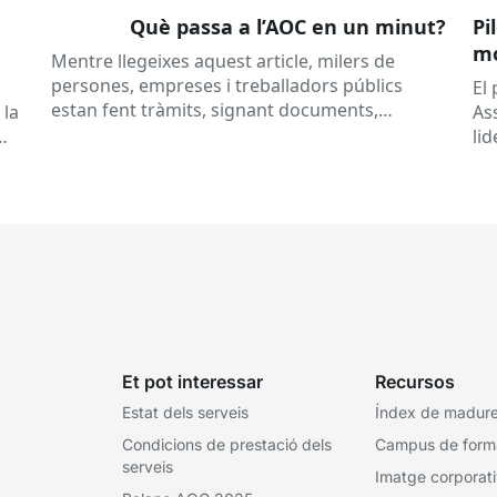
Què passa a l’AOC en un minut?
Pi
mó
Mentre llegeixes aquest article, milers de
al
persones, empreses i treballadors públics
a
El
estan fent tràmits, signant documents,
 la
As
consultant dades o rebent notificacions
li
electròniques. Tot això passa habitualment...
Ca
Et pot interessar
Recursos
Estat dels serveis
Índex de madures
Condicions de prestació dels
Campus de form
serveis
Imatge corporat