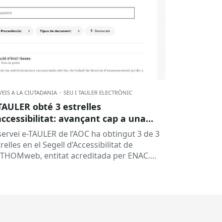
VEIS A LA CIUTADANIA
·
SEU I TAULER ELECTRÒNIC
TAULER obté 3 estrelles
accessibilitat: avançant cap a una
ministració més inclusiva
 servei e-TAULER de l’AOC ha obtingut 3 de 3
relles en el Segell d’Accessibilitat de
THOMweb, entitat acreditada per ENAC.
esta distinció reconeix que el...