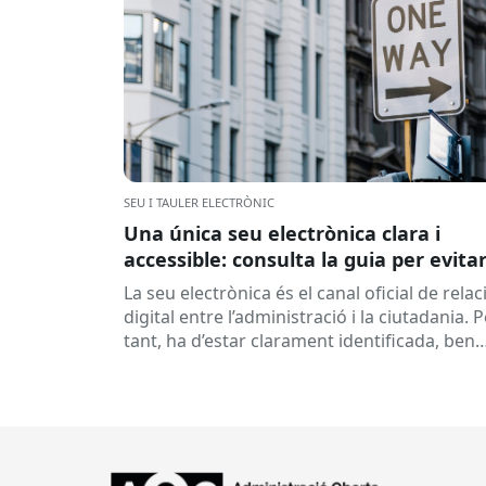
SEU I TAULER ELECTRÒNIC
Una única seu electrònica clara i
accessible: consulta la guia per evita
duplicitats
La seu electrònica és el canal oficial de relac
digital entre l’administració i la ciutadania. 
tant, ha d’estar clarament identificada, ben
estructurada i fàcilment accessible,...