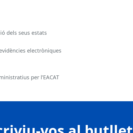
tió dels seus estats
i evidències electròniques
ministratius per l’EACAT
riviu-vos al butlle