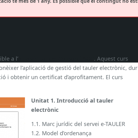
ació té més de 1 any. És possible que el contingut no est
ble a l’
aula virtual del Consorci AOC
. Aquest curs
èixer l’aplicació de gestió del tauler electrònic, dur
ó i obtenir un certificat d’aprofitament. El curs
Unitat 1. Introducció al tauler
electrònic
1.1. Marc jurídic del servei e-TAULER
1.2. Model d’ordenança