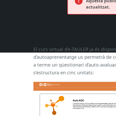
Aquesta public
actualitzat.
El curs virtual d’e-TAULER ja és disponi
d’autoaprenentatge us permetrà de con
a terme un qüestionari d’auto-avaluaci
s’estructura en cinc unitats: