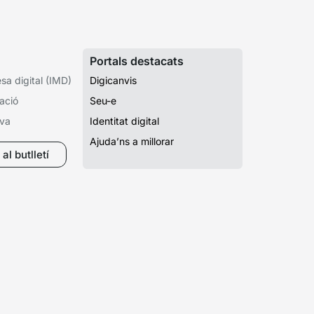
Portals destacats
a digital (IMD)
Digicanvis
ació
Seu-e
iva
Identitat digital
Ajuda’ns a millorar
al butlletí