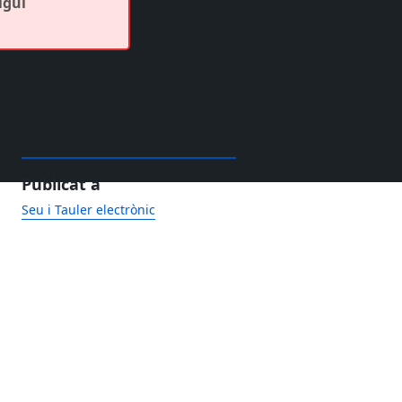
igui
Publicat a
Seu i Tauler electrònic