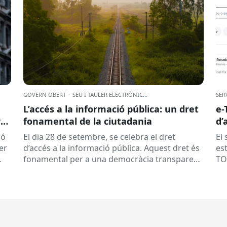
GOVERN OBERT
·
SEU I TAULER ELECTRÒNIC
...
SER
L’accés a la informació pública: un dret
e-
r
fonamental de la ciutadania
d’
ad
ió
El dia 28 de setembre, se celebra el dret
El
Per
d’accés a la informació pública. Aquest dret és
est
fonamental per a una democràcia transparent,
TO
participativa i responsable....
Aqu