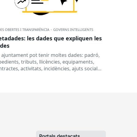
ES OBERTES I TRANSPARÈNCIA
·
GOVERNS INTEL·LIGENTS
tadades: les dades que expliquen les
des
 ajuntament pot tenir moltes dades: padró,
edients, tributs, llicències, equipaments,
tractes, activitats, incidències, ajuts socials,
eixes, subvencions o informació
ssupostària. Però, per què no n’hi...
Portals destacats