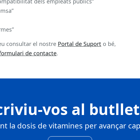
ompatibilitat dels empleats públics”
emsa”
ormes”
eu consultar el nostre
Portal de Suport
o bé,
formulari de contacte
.
riviu-vos al butlle
 la dosis de vitamines per avançar cap 