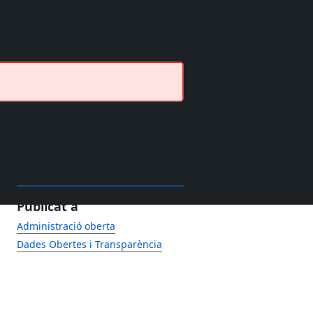
Publicat a
Administració oberta
Dades Obertes i Transparència