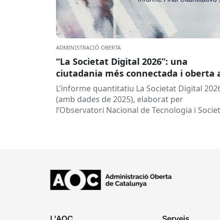
ADMINISTRACIÓ OBERTA
“La Societat Digital 2026”: una
ciutadania més connectada i oberta 
la intel·ligència artificial
L’informe quantitatiu La Societat Digital 202
(amb dades de 2025), elaborat per
l’Observatori Nacional de Tecnologia i Socie
(ONTSI), ofereix una radiografia de l’estat d
la...
L'AOC
Serveis