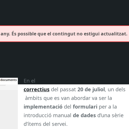
any. És possible que el contingut no estigui actualitzat.
En el
desplegament de millores i
correctius
del passat
20 de juliol
, un dels
àmbits que es van abordar va ser la
implementació
del
formulari
per a la
introducció manual
de dades
d’una sèrie
d’ítems del servei.