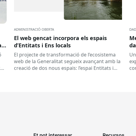
ADMINISTRACIÓ OBERTA
DAD
El web gencat incorpora els espais
Me
a
d’Entitats i Ens locals
da
6
El projecte de transformació de l’ecosistema
Un
web de la Generalitat segueix avançant amb la
exp
tat
creació de dos nous espais: l’espai Entitats i
con
e
l’espai Ens locals. Així...
qu
pre
Et pot interessar
Recursos