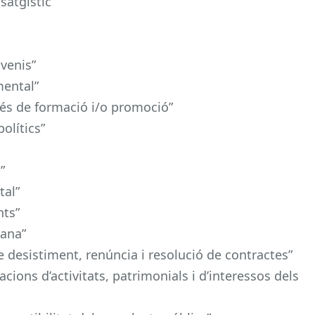
satgístic”
nvenis”
mental”
cés de formació i/o promoció”
olítics”
”
tal”
nts”
dana”
e desistiment, renúncia i resolució de contractes”
acions d’activitats, patrimonials i d’interessos dels