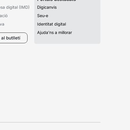
a digital (IMD)
Digicanvis
ació
Seu-e
iva
Identitat digital
Ajuda’ns a millorar
al butlletí