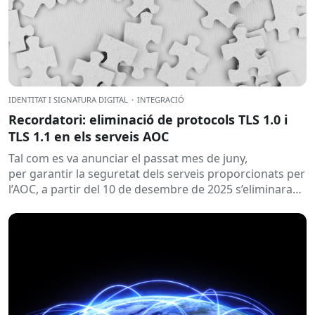
IDENTITAT I SIGNATURA DIGITAL
·
INTEGRACIÓ
Recordatori: eliminació de protocols TLS 1.0 i
TLS 1.1 en els serveis AOC
Tal com es va anunciar el passat mes de juny,
per garantir la seguretat dels serveis proporcionats per
l’AOC, a partir del 10 de desembre de 2025 s’eliminaran
els protocols TLS...